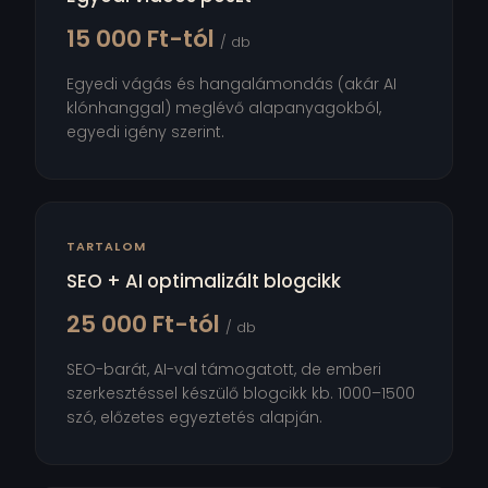
15 000 Ft-tól
/ db
Egyedi vágás és hangalámondás (akár AI
klónhanggal) meglévő alapanyagokból,
egyedi igény szerint.
TARTALOM
SEO + AI optimalizált blogcikk
25 000 Ft-tól
/ db
SEO-barát, AI-val támogatott, de emberi
szerkesztéssel készülő blogcikk kb. 1000–1500
szó, előzetes egyeztetés alapján.