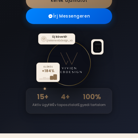
Kérek ajánlatot
Írj Messengeren
Új követő!
@vivienwebdesign_va
ELÉRÉS
+184%
15+
4+
100%
Aktív ügyfél
Év tapasztalat
Egyedi tartalom