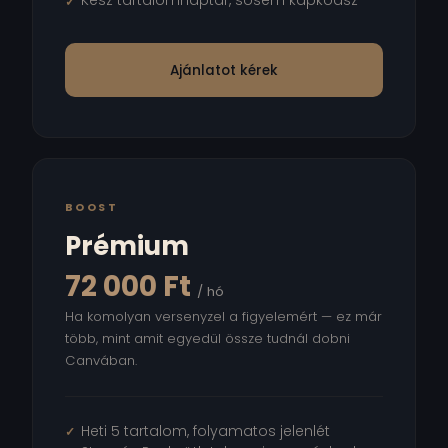
Kész tartalomnaptár, sosem kapkodsz
Ajánlatot kérek
BOOST
Prémium
72 000 Ft
/ hó
Ha komolyan versenyzel a figyelemért — ez már
több, mint amit egyedül össze tudnál dobni
Canvában.
Heti 5 tartalom, folyamatos jelenlét