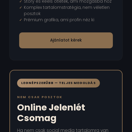
Story és Reels ötletek, ami mozgásba hoz
Komplex tartalomstratégia, nem véletlen
posztok
Prémium grafika, ami profin néz ki
Ajánlatot kérek
LEGNÉPSZERŰBB — TELJES MEGOLDÁS
NEM CSAK POSZTOK
Online Jelenlét
Csomag
Ha nem csak social media tartalomra van