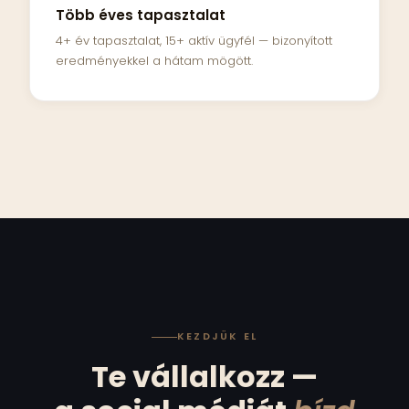
Több éves tapasztalat
4+ év tapasztalat, 15+ aktív ügyfél — bizonyított
eredményekkel a hátam mögött.
KEZDJÜK EL
Te vállalkozz —