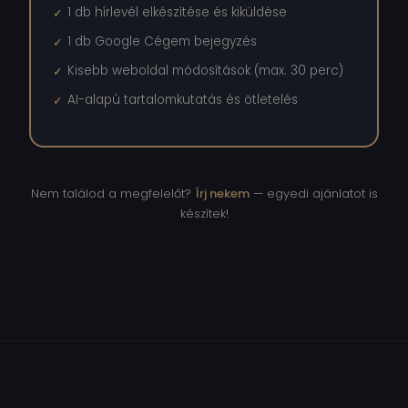
1 db hírlevél elkészítése és kiküldése
1 db Google Cégem bejegyzés
Kisebb weboldal módosítások (max. 30 perc)
AI-alapú tartalomkutatás és ötletelés
Nem találod a megfelelőt?
Írj nekem
— egyedi ajánlatot is
készítek!