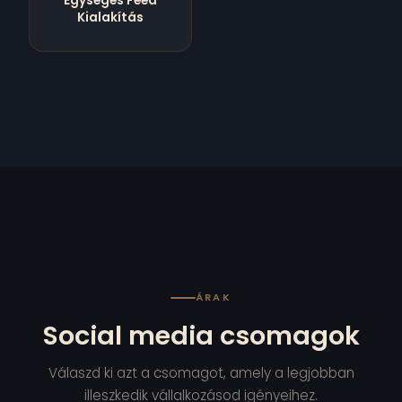
Egységes Feed
Kialakítás
ÁRAK
Social media csomagok
Válaszd ki azt a csomagot, amely a legjobban
illeszkedik vállalkozásod igényeihez.