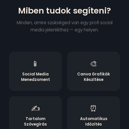
Miben tudok segíteni?
Minden, amire szükséged van egy profi social
media jelenléthez — egy helyen.
📱
🎨
Social Media
Canva Grafikák
Menedzsment
Készítése
✍️
⏰
Tartalom
Automatikus
Szövegírás
Időzítés