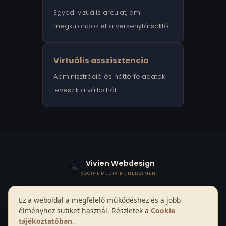
Egyedi vizuális arculat, ami
megkülönböztet a versenytársaktól.
Virtuális asszisztencia
Adminisztráció és háttérfeladatok
leveszik a válladról.
Vivien Webdesign
SOCIAL MEDIA MENEDZSMENT
Főoldal
Weboldalkészítés
Arculattervezés
Ez a weboldal a megfelelő működéshez és a jobb
Social media menedzsment
Virtuális asszisztencia
Blog
élményhez sütiket használ. Részletek a
Cookie
Digitális termékek
Kapcsolat
tájékoztatóban
.