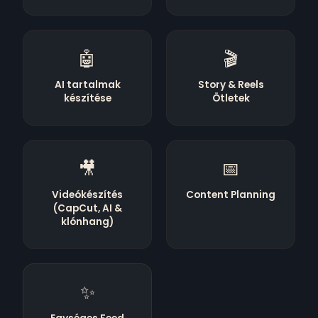
🤖
🎬
AI tartalmak
Story & Reels
készítése
Ötletek
🎥
📅
Videókészítés
Content Planning
(CapCut, AI &
klónhang)
✨