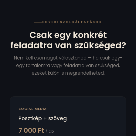
EGYEDI SZOLGÁLTATÁSOK
Csak egy konkrét
feladatra van szükséged?
Nem kell csomagot választanod — ha csak egy-
egy tartalomra vagy feladatra van szükséged,
ezeket külön is megrendelheted.
SOCIAL MEDIA
Posztkép + szöveg
7 000 Ft
/ db