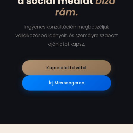
a social médiát
bízd
rám.
Ingyenes konzultáción megbeszéljük
vállalkozásod igényeit, és személyre szabott
ajánlatot kapsz.
Kapcsolatfelvétel
Írj Messengeren