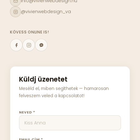
info@vivienwebdesign.hu
@vivienwebdesign_va
KÖVESS ONLINE IS!
Küldj üzenetet
Meséld el, miben segíthetek — hamarosan
felveszem veled a kapcsolatot!
NEVED *
EMAIL CÍM *